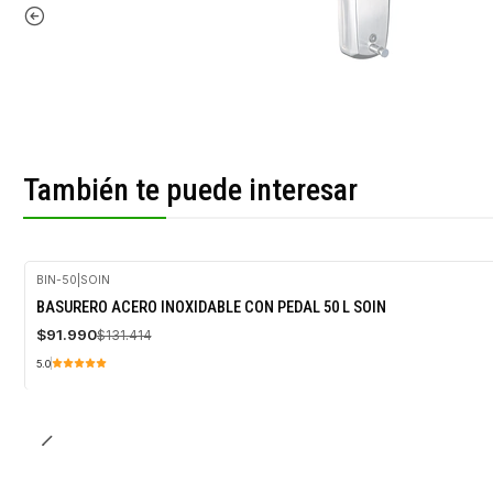
También te puede interesar
BIN-50
|
SOIN
-30%
BASURERO ACERO INOXIDABLE CON PEDAL 50 L SOIN
OFF
$91.990
$131.414
5.0