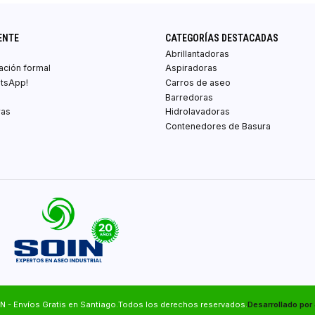
ENTE
CATEGORÍAS DESTACADAS
Abrillantadoras
zación formal
Aspiradoras
atsApp!
Carros de aseo
Barredoras
ras
Hidrolavadoras
Contenedores de Basura
N - Envíos Gratis en Santiago.Todos los derechos reservados.
Desarrollado por