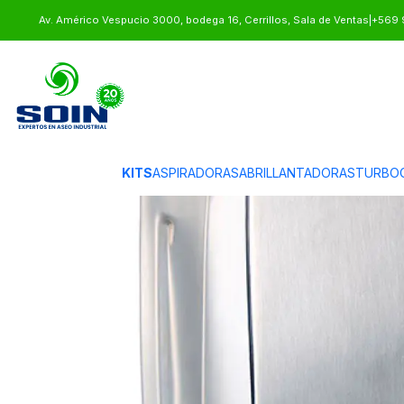
Inicio
EQUIPOS DE ASEO
DISPENSADORES
DISPENSADOR DE JABO
Av. Américo Vespucio 3000, bodega 16, Cerrillos, Sala de Ventas
|
+569 
KITS
ASPIRADORAS
ABRILLANTADORAS
TURBO