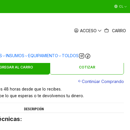
CL
R DE JABON 500ML ACERO INOX
ACCESO
CARRO
|
en
3 x $4.997 sin interés
Ver Medios de Pago
S
INSUMOS
EQUIPAMIENTO
TOLDOS
s en 24 hrs en Santiago
y a provincias por pagar
GREGAR AL CARRO
COTIZAR
Continúar Comprando
s 48 horas desde que lo recibes.
e lo que esperas o te devolvemos tu dinero.
DESCRIPCIÓN
écnicas: