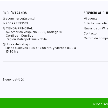
ENCUÉNTRANOS
SERVICIO AL CLI
ecommerce@soin.cl
Mi cuenta
+56993593169
Solicita una coti
TIENDA PRINCIPAL
¡Envíanos un Wh
Av. Américo Vespucio 3000, bodega 16
Contacto
Cerrillos - Cerrillos
Carrito de comp
Región Metropolitana - Chile
Horas de trabajo:
Lunes a Jueves 8:30 a 17:00 hrs. y Viernes 8:30 a
15:30 hrs.
Síguenos
2026 SOI