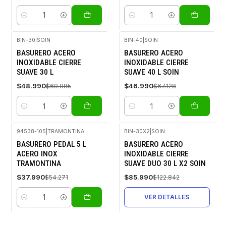
Cantidad
Cantidad
BIN-30
|
SOIN
BIN-40
|
SOIN
-30%
-30%
BASURERO ACERO
BASURERO ACERO
OFF
OFF
INOXIDABLE CIERRE
INOXIDABLE CIERRE
SUAVE 30 L
SUAVE 40 L SOIN
$48.990
$46.990
$69.985
$67.128
Cantidad
Cantidad
94538-105
|
TRAMONTINA
BIN-30X2
|
SOIN
-30%
-30%
BASURERO PEDAL 5 L
BASURERO ACERO
OFF
OFF
ACERO INOX
INOXIDABLE CIERRE
Agotado
TRAMONTINA
SUAVE DUO 30 L X2 SOIN
$37.990
$85.990
$54.271
$122.842
VER DETALLES
Cantidad