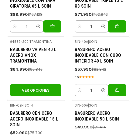
INOXIDABLE CON TAPA
INOXIDABLE TRIPLE 15 L
GIRATORIA 65 L SOIN
X3 SOIN
$88.990
$71.990
$127.128
$102.842
Cantidad
Cantidad
94539-200
|
TRAMONTINA
BIN-40A
|
SOIN
-30%
-30%
BASURERO VAIVEN 40 L
BASURERO ACERO
OFF
OFF
ACERO ANOX
INOXIDABLE CON CUBO
TRAMONTINA
INTERIOR 40 L SOIN
$64.990
$57.990
$92.842
$82.842
5.0
VER OPCIONES
Cantidad
BIN-CEN
|
SOIN
BIN-50A
|
SOIN
-30%
-30%
BASURERO CENICERO
BASURERO ACERO
OFF
OFF
ACERO INOXIDABLE 18 L
INOXIDABLE 50 L SOIN
SOIN
$49.990
$71.414
$52.990
$75.700