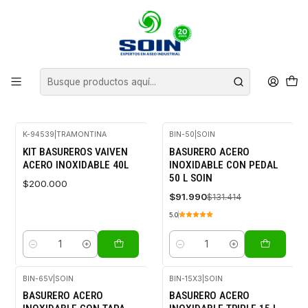
Inicio
BASUREROS
BASUREROS DE ACERO
BASUREROS DE ACERO
FILTROS
K-94539
|
TRAMONTINA
BIN-50
|
SOIN
-30%
KIT BASUREROS VAIVEN
BASURERO ACERO
OFF
ACERO INOXIDABLE 40L
INOXIDABLE CON PEDAL
50 L SOIN
$200.000
$91.990
$131.414
5.0
Cantidad
Cantidad
BIN-65V
|
SOIN
BIN-15X3
|
SOIN
-30%
-30%
BASURERO ACERO
BASURERO ACERO
OFF
OFF