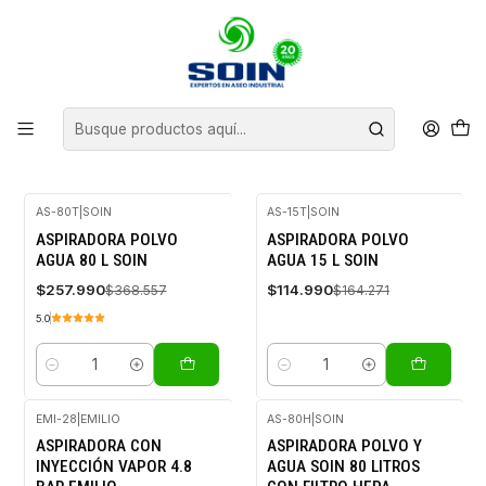
Inicio
ASPIRADORAS
ASPIRADORAS
FILTROS
AS-80T
|
SOIN
AS-15T
|
SOIN
-30%
-30%
ASPIRADORA POLVO
ASPIRADORA POLVO
OFF
OFF
AGUA 80 L SOIN
AGUA 15 L SOIN
$257.990
$114.990
$368.557
$164.271
5.0
Cantidad
Cantidad
EMI-28
|
EMILIO
AS-80H
|
SOIN
-30%
-30%
ASPIRADORA CON
ASPIRADORA POLVO Y
OFF
OFF
INYECCIÓN VAPOR 4.8
AGUA SOIN 80 LITROS
Agotado
Agotado