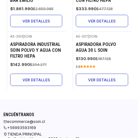
BAR EMILIO
CON FILTRO HEPA
$1.861.990
$333.990
$2.659.985
$477.128
VER DETALLES
VER DETALLES
AS-30H
|
SOIN
AS-30T
|
SOIN
-30%
-30%
ASPIRADORA INDUSTRIAL
ASPIRADORA POLVO
OFF
OFF
SOIN POLVO Y AGUA CON
AGUA 30 L SOIN
Agotado
Agotado
FILTRO HEPA
$130.990
$187.128
$142.990
$204.271
5.0
VER DETALLES
VER DETALLES
ENCUÉNTRANOS
ecommerce@soin.cl
+56993593169
TIENDA PRINCIPAL