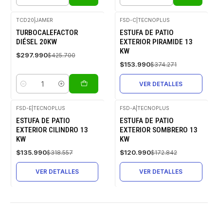
Cantidad
Cantidad
TCD20
|
JAMER
FSD-C
|
TECNOPLUS
-30%
-59%
TURBOCALEFACTOR
ESTUFA DE PATIO
OFF
OFF
DIÉSEL 20KW
EXTERIOR PIRAMIDE 13
Agotado
KW
$297.990
$425.700
$153.990
$374.271
VER DETALLES
Cantidad
FSD-E
|
TECNOPLUS
FSD-A
|
TECNOPLUS
-57%
-30%
ESTUFA DE PATIO
ESTUFA DE PATIO
OFF
OFF
EXTERIOR CILINDRO 13
EXTERIOR SOMBRERO 13
Agotado
Agotado
KW
KW
$135.990
$120.990
$318.557
$172.842
VER DETALLES
VER DETALLES