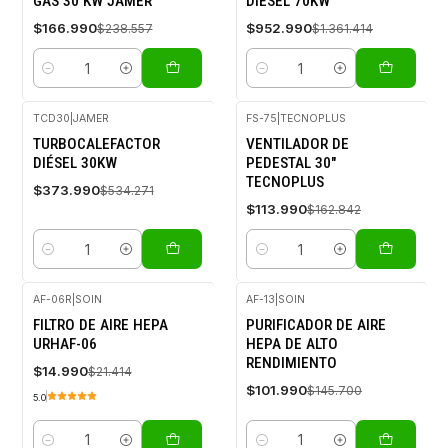
GAS 30 KW JAMER
DIÉSEL 70KW
$166.990
$952.990
$238.557
$1.361.414
Cantidad
Cantidad
TCD30
|
JAMER
FS-75
|
TECNOPLUS
-30%
-30%
TURBOCALEFACTOR
VENTILADOR DE
OFF
OFF
DIÉSEL 30KW
PEDESTAL 30"
TECNOPLUS
$373.990
$534.271
$113.990
$162.842
Cantidad
Cantidad
AF-06R
|
SOIN
AF-13
|
SOIN
-30%
-30%
FILTRO DE AIRE HEPA
PURIFICADOR DE AIRE
OFF
OFF
URHAF-06
HEPA DE ALTO
RENDIMIENTO
$14.990
$21.414
$101.990
$145.700
5.0