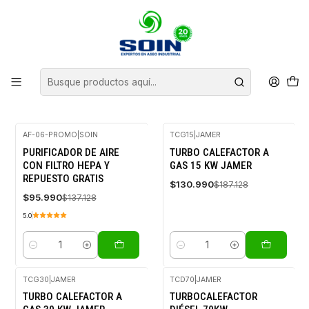
Inicio
CLIMATIZACION
CLIMATIZACION
FILTROS
AF-06-PROMO
|
SOIN
TCG15
|
JAMER
-30%
-30%
PURIFICADOR DE AIRE
TURBO CALEFACTOR A
OFF
OFF
CON FILTRO HEPA Y
GAS 15 KW JAMER
REPUESTO GRATIS
$130.990
$187.128
$95.990
$137.128
5.0
Cantidad
Cantidad
TCG30
|
JAMER
TCD70
|
JAMER
-30%
-30%
TURBO CALEFACTOR A
TURBOCALEFACTOR
OFF
OFF