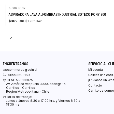
P-300
|
PONY
-30%
ASPIRADORA LAVA ALFOMBRAS INDUSTRIAL SOTECO PONY 300
OFF
$862.990
$1.232.842
Agotado
ENCUÉNTRANOS
SERVICIO AL CLI
ecommerce@soin.cl
Mi cuenta
+56993593169
Solicita una coti
TIENDA PRINCIPAL
¡Envíanos un Wh
Av. Américo Vespucio 3000, bodega 16
Contacto
Cerrillos - Cerrillos
Carrito de comp
Región Metropolitana - Chile
Horas de trabajo:
Lunes a Jueves 8:30 a 17:00 hrs. y Viernes 8:30 a
15:30 hrs.