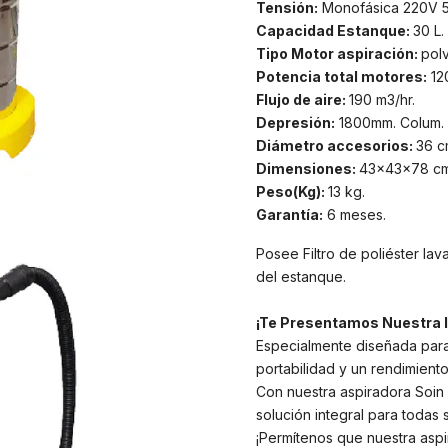
Tensión:
Monofásica 220V 
Capacidad Estanque:
30 L.
Tipo Motor aspiración:
pol
Potencia total motores:
120
Flujo de aire:
190 m3/hr.
Depresión:
1800mm. Colum.
Diámetro accesorios:
36 c
Dimensiones:
43x43x78 cm
Peso(Kg):
13 kg.
Garantía:
6 meses.
Posee Filtro de poliéster lav
del estanque.
¡Te Presentamos Nuestra I
Especialmente diseñada para 
portabilidad y un rendimient
Con nuestra aspiradora Soin
solución integral para todas
¡Permítenos que nuestra aspi