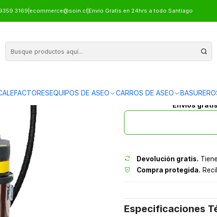
9359 3169
|
ecommerce@soin.cl
|
Envio Gratis en 24hrs a todo Santiago
ASPIRA
CALEFACTORES
EQUIPOS DE ASEO
CARROS DE ASEO
BASURERO
Envíos grati
Devolución gratis.
Tiene
Compra protegida.
Recib
Especificaciones T