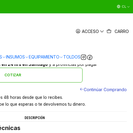
CL
DORA POLVO AGUA 30 L SOIN
ACCESO
CARRO
|
en
3 x $43.663 sin interés
5.0
1 reseña
Ver Medios de Pago
S
INSUMOS
EQUIPAMIENTO
TOLDOS
s en 24 hrs en Santiago
y a provincias por pagar
COTIZAR
Continúar Comprando
s 48 horas desde que lo recibes.
e lo que esperas o te devolvemos tu dinero.
DESCRIPCIÓN
écnicas