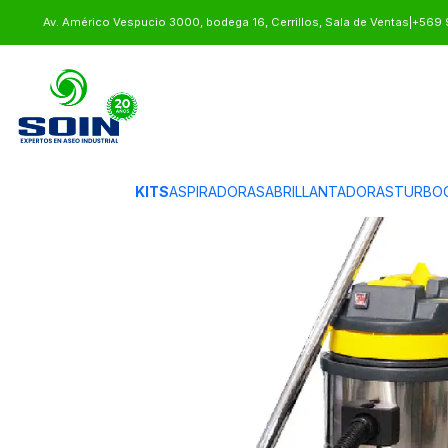
Inicio
EQUIPOS DE ASEO
ASPIRADORA POLVO AGUA 30 L SOIN
Av. Américo Vespucio 3000, bodega 16, Cerrillos, Sala de Ventas
|
+569 
KITS
ASPIRADORAS
ABRILLANTADORAS
TURBO