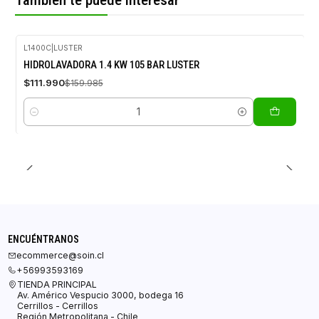
También te puede interesar
L1400C
|
LUSTER
-30%
HIDROLAVADORA 1.4 KW 105 BAR LUSTER
OFF
$111.990
$159.985
Cantidad
ENCUÉNTRANOS
ecommerce@soin.cl
+56993593169
TIENDA PRINCIPAL
Av. Américo Vespucio 3000, bodega 16
Cerrillos - Cerrillos
Región Metropolitana - Chile