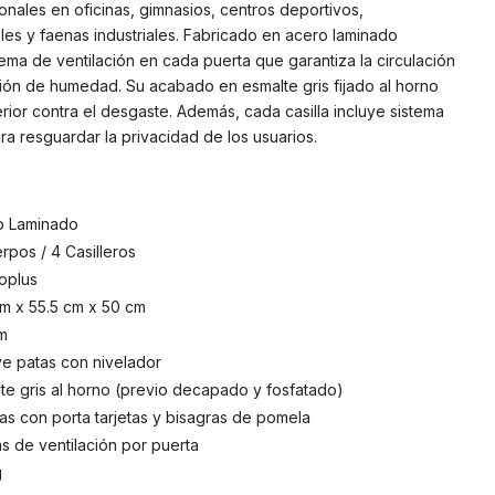
onales en oficinas, gimnasios, centros deportivos,
es y faenas industriales. Fabricado en acero laminado
ema de ventilación en cada puerta que garantiza la circulación
ción de humedad. Su acabado en esmalte gris fijado al horno
ior contra el desgaste. Además, cada casilla incluye sistema
 resguardar la privacidad de los usuarios.
o Laminado
rpos / 4 Casilleros
oplus
m x 55.5 cm x 50 cm
m
ye patas con nivelador
te gris al horno (previo decapado y fosfatado)
as con porta tarjetas y bisagras de pomela
las de ventilación por puerta
g