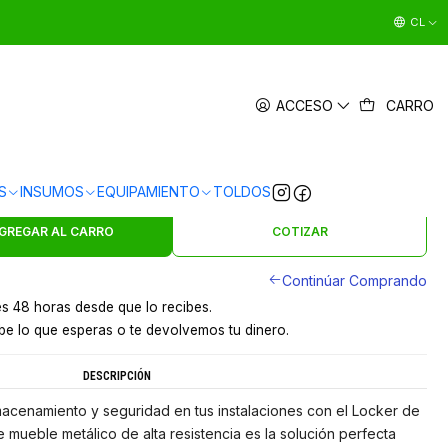
CL
R 2 CUERPOS 4 CASILLEROS
ACCESO
CARRO
|
en
3 x $43.330 sin interés
Ver Medios de Pago
S
INSUMOS
EQUIPAMIENTO
TOLDOS
s en 24 hrs en Santiago
y a provincias por pagar
GREGAR AL CARRO
COTIZAR
Continúar Comprando
s 48 horas desde que lo recibes.
e lo que esperas o te devolvemos tu dinero.
DESCRIPCIÓN
acenamiento y seguridad en tus instalaciones con el Locker de
e mueble metálico de alta resistencia es la solución perfecta