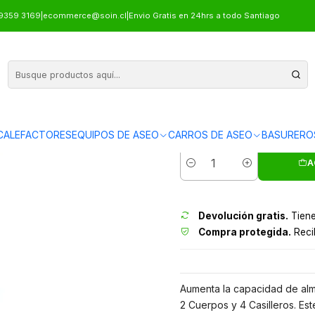
 4 CASILLEROS
9359 3169
|
ecommerce@soin.cl
|
Envio Gratis en 24hrs a todo Santiago
LOCKE
CALEFACTORES
EQUIPOS DE ASEO
CARROS DE ASEO
BASURERO
Envíos grati
A
Cantidad
Devolución gratis.
Tiene
Compra protegida.
Recib
Aumenta la capacidad de alm
2 Cuerpos y 4 Casilleros. Est