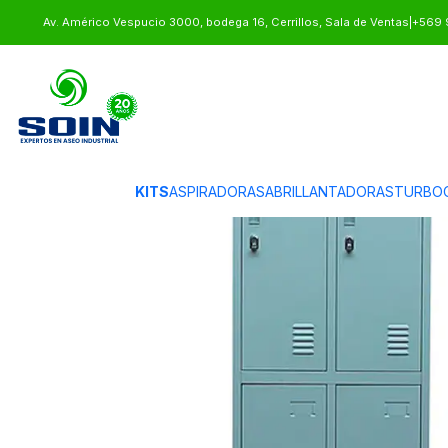
Inicio
EQUIPAMIENTO
LOCKERS COMERCIALES
LOCKER 2 CUERPOS
Av. Américo Vespucio 3000, bodega 16, Cerrillos, Sala de Ventas
|
+569 
KITS
ASPIRADORAS
ABRILLANTADORAS
TURBO