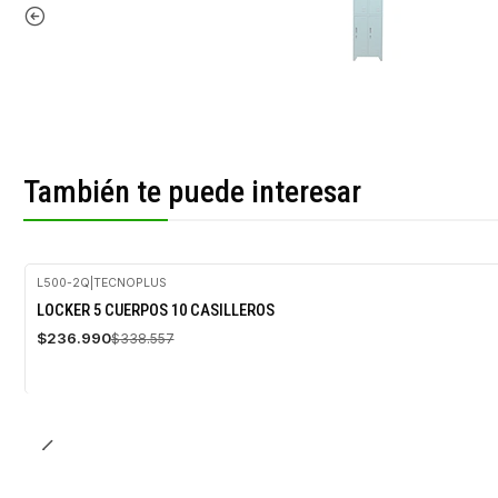
También te puede interesar
L500-2Q
|
TECNOPLUS
-30%
LOCKER 5 CUERPOS 10 CASILLEROS
OFF
$236.990
$338.557