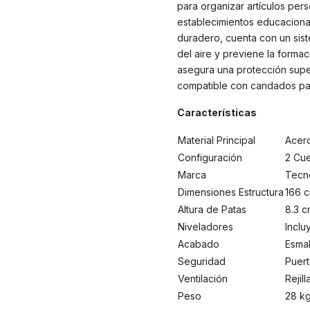
para organizar artículos pers
establecimientos educacional
duradero, cuenta con un sist
del aire y previene la forma
asegura una protección super
compatible con candados para
Características
Material Principal
Acer
Configuración
2 Cue
Marca
Tecn
Dimensiones Estructura
166 c
Altura de Patas
8.3 c
Niveladores
Inclu
Acabado
Esmal
Seguridad
Puert
Ventilación
Rejil
Peso
28 k