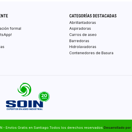
ENTE
CATEGORÍAS DESTACADAS
Abrillantadoras
zación formal
Aspiradoras
atsApp!
Carros de aseo
Barredoras
ras
Hidrolavadoras
Contenedores de Basura
N - Envíos Gratis en Santiago.Todos los derechos reservados.
Desarrollado por