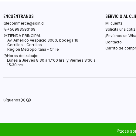
ENCUÉNTRANOS
SERVICIO AL CLI
ecommerce@soin.cl
Mi cuenta
+56993593169
Solicita una coti
TIENDA PRINCIPAL
¡Envíanos un Wh
Av. Américo Vespucio 3000, bodega 16
Contacto
Cerrillos - Cerrillos
Carrito de comp
Región Metropolitana - Chile
Horas de trabajo:
Lunes a Jueves 8:30 a 17:00 hrs. y Viernes 8:30 a
15:30 hrs.
Síguenos
2026 SOI