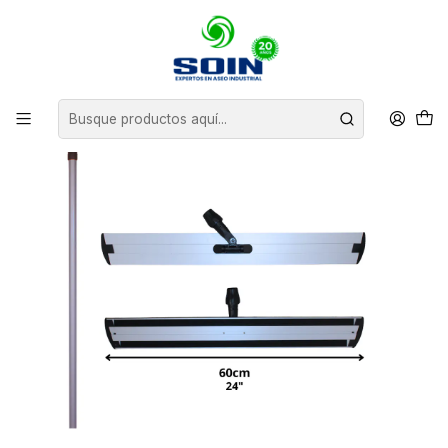
Inicio
INSUMOS DE ASEO
MOPAS
Mango para Mopa Plana 24´´