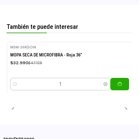
También te puede interesar
MSM-36R
|
SOIN
-30%
MOPA SECA DE MICROFIBRA - Roja 36”
OFF
$32.990
$47.128
Cantidad