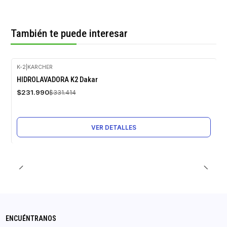
También te puede interesar
K-2
|
KARCHER
-30%
HIDROLAVADORA K2 Dakar
OFF
$231.990
$331.414
Agotado
VER DETALLES
ENCUÉNTRANOS