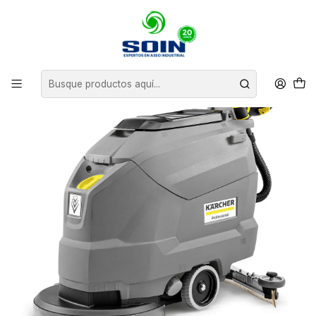
Inicio
EQUIPOS DE ASEO
VACUOLAVADORAS
HOMBRE CAMINANDO
VACUOLAVADORA BD 50/50 C Ep KARCHER