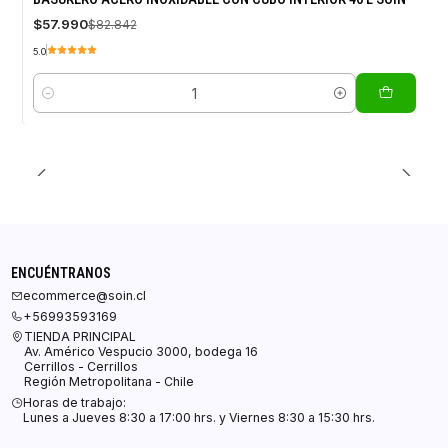
OFF
$57.990
$82.842
5.0
Cantidad
ENCUÉNTRANOS
ecommerce@soin.cl
+56993593169
TIENDA PRINCIPAL
Av. Américo Vespucio 3000, bodega 16
Cerrillos - Cerrillos
Región Metropolitana - Chile
Horas de trabajo:
Lunes a Jueves 8:30 a 17:00 hrs. y Viernes 8:30 a 15:30 hrs.