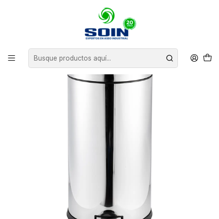
Inicio
BASUREROS
BASUREROS DE ACERO
BASURERO ACERO INOXIDABLE CIERRE SUAVE 40 L SOIN