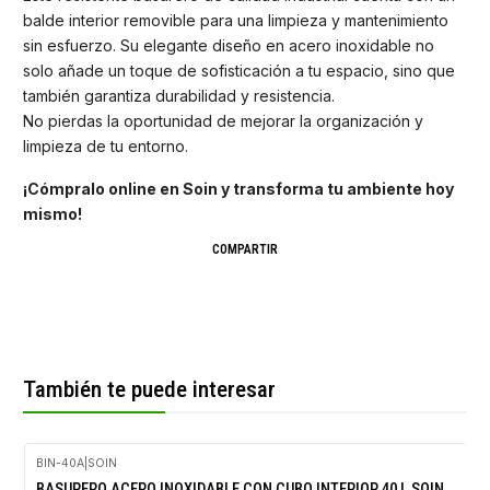
balde interior removible para una limpieza y mantenimiento
sin esfuerzo. Su elegante diseño en acero inoxidable no
solo añade un toque de sofisticación a tu espacio, sino que
también garantiza durabilidad y resistencia.
No pierdas la oportunidad de mejorar la organización y
limpieza de tu entorno.
¡Cómpralo online en Soin y transforma tu ambiente hoy
mismo!
COMPARTIR
También te puede interesar
BIN-40A
|
SOIN
-30%
BASURERO ACERO INOXIDABLE CON CUBO INTERIOR 40 L SOIN