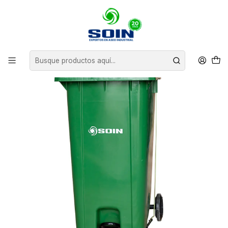
Inicio
BASUREROS
CONTENEDORES DE BASURA
BASURERO CON TAPA RUEDA Y PEDAL 240 L SOIN