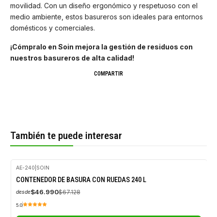
movilidad. Con un diseño ergonómico y respetuoso con el
medio ambiente, estos basureros son ideales para entornos
domésticos y comerciales.
¡Cómpralo en Soin mejora la gestión de residuos con
nuestros basureros de alta calidad!
COMPARTIR
También te puede interesar
AE-240
|
SOIN
-30%
CONTENEDOR DE BASURA CON RUEDAS 240 L
OFF
$46.990
$67.128
desde
5.0