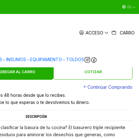
CL
O INOXIDABLE TRIPLE 15 L X3 SOIN
ACCESO
CARRO
|
en
3 x $23.997 sin interés
Ver Medios de Pago
S
INSUMOS
EQUIPAMIENTO
TOLDOS
s en 24 hrs en Santiago
y a provincias por pagar
GREGAR AL CARRO
COTIZAR
Continúar Comprando
s 48 horas desde que lo recibes.
e lo que esperas o te devolvemos tu dinero.
DESCRIPCIÓN
lasificar la basura de tu cocina? El basurero triple recipiente
s residuos para aminorar los desechos que generas, como