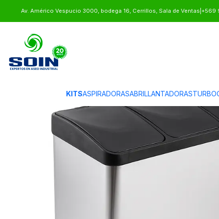
Inicio
BASUREROS
BASUREROS DE ACERO
BASURERO ACERO INOXID
Av. Américo Vespucio 3000, bodega 16, Cerrillos, Sala de Ventas
|
+569 
KITS
ASPIRADORAS
ABRILLANTADORAS
TURBO