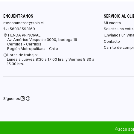
ENCUÉNTRANOS
SERVICIO AL CLI
ecommerce@soin.cl
Mi cuenta
+56993593169
Solicita una coti
TIENDA PRINCIPAL
¡Envíanos un Wh
Av. Américo Vespucio 3000, bodega 16
Contacto
Cerrillos - Cerrillos
Carrito de comp
Región Metropolitana - Chile
Horas de trabajo:
Lunes a Jueves 8:30 a 17:00 hrs. y Viernes 8:30 a
15:30 hrs.
Síguenos
2026 SOI