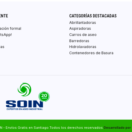
ENTE
CATEGORÍAS DESTACADAS
Abrillantadoras
zación formal
Aspiradoras
atsApp!
Carros de aseo
Barredoras
ras
Hidrolavadoras
Contenedores de Basura
N - Envíos Gratis en Santiago.Todos los derechos reservados.
Desarrollado por