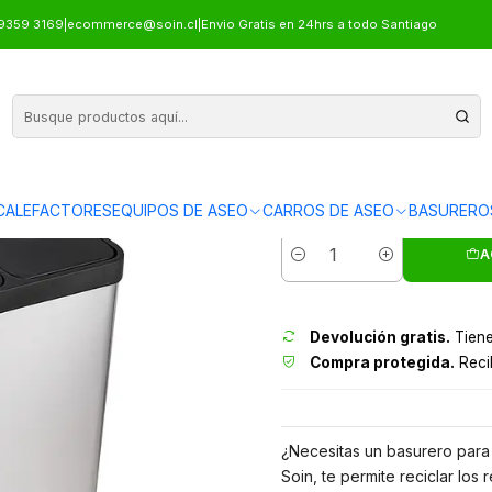
ABLE TRIPLE 15 L X3 SOIN
9359 3169
|
ecommerce@soin.cl
|
Envio Gratis en 24hrs a todo Santiago
BASURERO ACER
CALEFACTORES
EQUIPOS DE ASEO
CARROS DE ASEO
BASURERO
Envíos grati
A
Cantidad
Devolución gratis.
Tiene
Compra protegida.
Recib
¿Necesitas un basurero para c
Soin, te permite reciclar lo