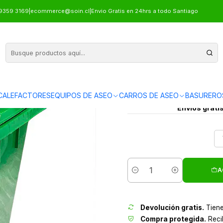
BASURA CON RUEDAS 360 L
9359 3169
|
ecommerce@soin.cl
|
Envio Gratis en 24hrs a todo Santiago
CONTENEDOR
CALEFACTORES
EQUIPOS DE ASEO
CARROS DE ASEO
BASURERO
Envíos grati
A
Cantidad
Devolución gratis.
Tiene
Compra protegida.
Recib