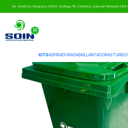
Inicio
BASUREROS
CONTENEDORES DE BASURA
CONTENEDOR DE 
Av. Américo Vespucio 3000, bodega 16, Cerrillos, Sala de Ventas
|
+569 
KITS
ASPIRADORAS
ABRILLANTADORAS
TURBO