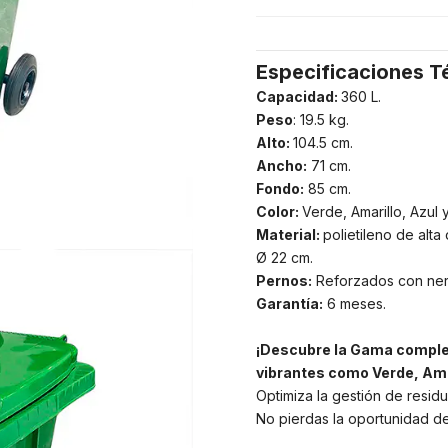
Especificaciones T
Capacidad:
360 L.
Peso
: 19.5 kg.
Alto:
104.5 cm.
Ancho:
71 cm.
Fondo:
85 cm.
Color:
Verde, Amarillo, Azul y
Material:
polietileno de alt
Ø 22 cm.
Pernos:
Reforzados con nerva
Garantía:
6 meses.
¡Descubre la Gama comple
vibrantes como Verde, Amar
Optimiza la gestión de resid
No pierdas la oportunidad de