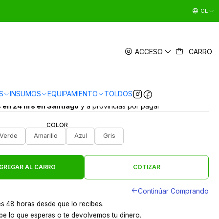
CL
 DE BASURA CON RUEDAS 360 L
ACCESO
CARRO
|
en
3 x $27.997 sin interés
5.0
1 reseña
Ver Medios de Pago
S
INSUMOS
EQUIPAMIENTO
TOLDOS
s en 24 hrs en Santiago
y a provincias por pagar
COLOR
Verde
Amarillo
Azul
Gris
GREGAR AL CARRO
COTIZAR
Continúar Comprando
s 48 horas desde que lo recibes.
e lo que esperas o te devolvemos tu dinero.