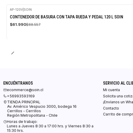
AP-120V
|
SOIN
-30%
CONTENEDOR DE BASURA CON TAPA RUEDA Y PEDAL 120 L SOIN
OFF
$61.990
$88.557
ENCUÉNTRANOS
SERVICIO AL CLI
ecommerce@soin.cl
Mi cuenta
+56993593169
Solicita una coti
TIENDA PRINCIPAL
¡Envíanos un Wh
Av. Américo Vespucio 3000, bodega 16
Contacto
Cerrillos - Cerrillos
Carrito de comp
Región Metropolitana - Chile
Horas de trabajo:
Lunes a Jueves 8:30 a 17:00 hrs. y Viernes 8:30 a
15:30 hrs.