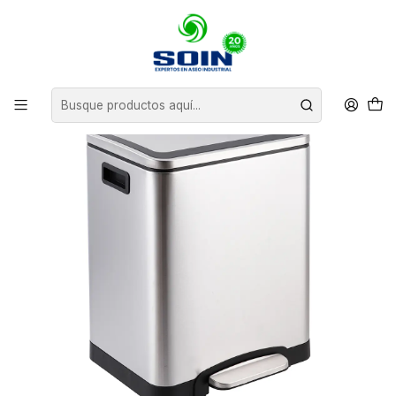
Inicio
BASUREROS
BASUREROS DE ACERO
BASURERO ACERO INOXIDABLE CIERRE SUAVE DUO 15 L X2 SOIN