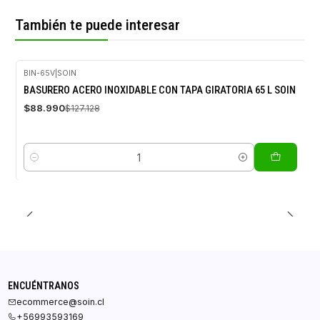
También te puede interesar
BIN-65V
|
SOIN
-30%
BASURERO ACERO INOXIDABLE CON TAPA GIRATORIA 65 L SOIN
OFF
$88.990
$127.128
Cantidad
ENCUÉNTRANOS
ecommerce@soin.cl
+56993593169