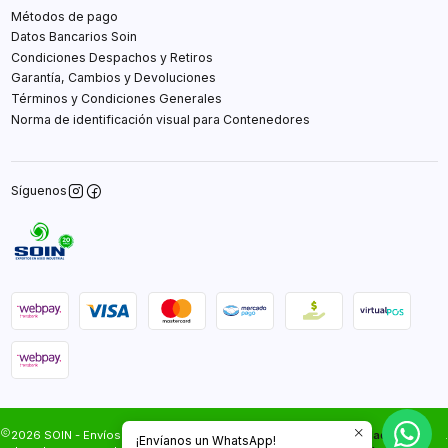
Métodos de pago
Datos Bancarios Soin
Condiciones Despachos y Retiros
Garantía, Cambios y Devoluciones
Términos y Condiciones Generales
Norma de identificación visual para Contenedores
Síguenos
2026 SOIN - Envíos Gratis en Santiago.Todos los
Desarrollado por
.
¡Envíanos un WhatsApp!