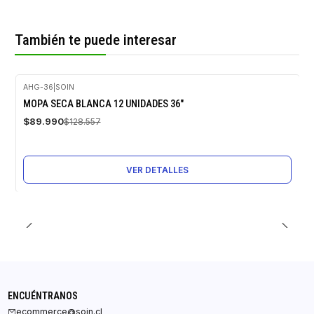
También te puede interesar
AHG-36
|
SOIN
-30%
MOPA SECA BLANCA 12 UNIDADES 36"
OFF
$89.990
$128.557
Agotado
VER DETALLES
ENCUÉNTRANOS
ecommerce@soin.cl