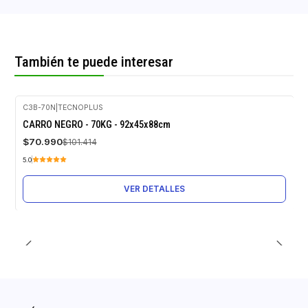
También te puede interesar
C3B-70N
|
TECNOPLUS
-30%
CARRO NEGRO - 70KG - 92x45x88cm
OFF
$70.990
$101.414
Agotado
5.0
VER DETALLES