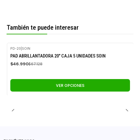
También te puede interesar
PD-20
|
SOIN
-30%
PAD ABRILLANTADORA 20" CAJA 5 UNIDADES SOIN
OFF
$46.990
$67.128
VER OPCIONES