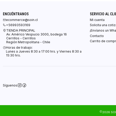
ENCUÉNTRANOS
SERVICIO AL CLI
ecommerce@soin.cl
Mi cuenta
+56993593169
Solicita una coti
TIENDA PRINCIPAL
¡Envíanos un Wh
Av. Américo Vespucio 3000, bodega 16
Contacto
Cerrillos - Cerrillos
Carrito de comp
Región Metropolitana - Chile
Horas de trabajo:
Lunes a Jueves 8:30 a 17:00 hrs. y Viernes 8:30 a
15:30 hrs.
Síguenos
2026 SOI