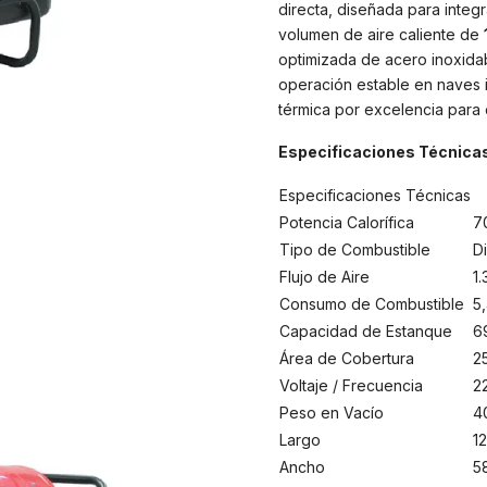
directa, diseñada para inte
volumen de aire caliente de
optimizada de acero inoxida
operación estable en naves in
térmica por excelencia para 
Especificaciones Técnicas
Especificaciones Técnicas
Potencia Calorífica
7
Tipo de Combustible
D
Flujo de Aire
1
Consumo de Combustible
5,
Capacidad de Estanque
69
Área de Cobertura
2
Voltaje / Frecuencia
2
Peso en Vacío
4
Largo
1
Ancho
5