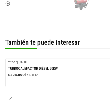
También te puede interesar
TCD50
|
JAMER
-30%
TURBOCALEFACTOR DIÉSEL 50KW
OFF
$428.990
$612.842
Agotado