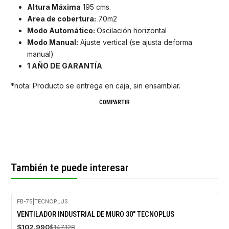
Altura Máxima
195 cms.
Area de cobertura:
70m2
Modo Automático:
Oscilación horizontal
Modo Manual:
Ajuste vertical (se ajusta deforma
manual)
1 AÑO DE GARANTÍA
*nota: Producto se entrega en caja, sin ensamblar.
COMPARTIR
También te puede interesar
FB-75
|
TECNOPLUS
-30%
VENTILADOR INDUSTRIAL DE MURO 30" TECNOPLUS
OFF
$102.990
$147.128