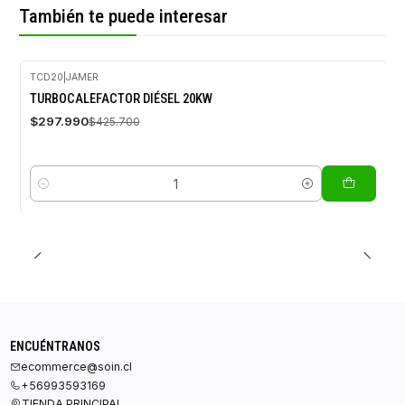
También te puede interesar
TCD20
|
JAMER
-30%
TURBOCALEFACTOR DIÉSEL 20KW
OFF
$297.990
$425.700
Cantidad
ENCUÉNTRANOS
ecommerce@soin.cl
+56993593169
TIENDA PRINCIPAL