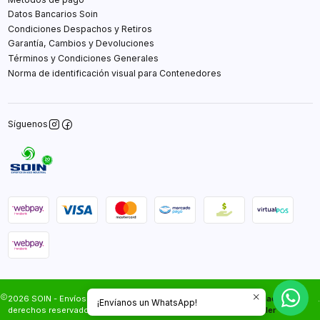
Datos Bancarios Soin
Condiciones Despachos y Retiros
Garantía, Cambios y Devoluciones
Términos y Condiciones Generales
Norma de identificación visual para Contenedores
Síguenos
2026 SOIN - Envíos Gratis en Santiago.Todos los
Desarrollado por
.
¡Envíanos un WhatsApp!
derechos reservados.
Jumpseller