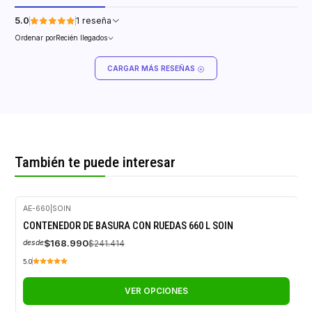
5.0
1 reseña
Ordenar por
Recién llegados
CARGAR MÁS RESEÑAS
También te puede interesar
AE-660
|
SOIN
-30%
CONTENEDOR DE BASURA CON RUEDAS 660 L SOIN
OFF
$168.990
$241.414
desde
5.0
VER OPCIONES