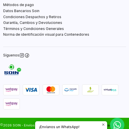
Métodos de pago
Datos Bancarios Soin
Condiciones Despachos y Retiros
Garantía, Cambios y Devoluciones
Términos y Condiciones Generales
Norma de identificación visual para Contenedores
Síguenos
2026 SOIN - Envíos Gratis en Santiago.Todos los
Desarrollado por
.
¡Envíanos un WhatsApp!