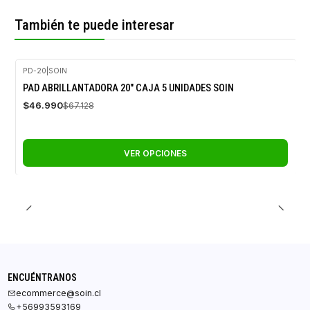
También te puede interesar
PD-20
|
SOIN
-30%
PAD ABRILLANTADORA 20" CAJA 5 UNIDADES SOIN
OFF
$46.990
$67.128
VER OPCIONES
ENCUÉNTRANOS
ecommerce@soin.cl
+56993593169