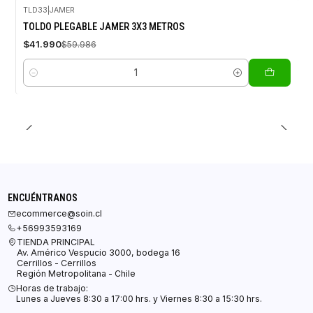
TLD33
|
JAMER
-30%
TOLDO PLEGABLE JAMER 3X3 METROS
OFF
$41.990
$59.986
Cantidad
ENCUÉNTRANOS
ecommerce@soin.cl
+56993593169
TIENDA PRINCIPAL
Av. Américo Vespucio 3000, bodega 16
Cerrillos - Cerrillos
Región Metropolitana - Chile
Horas de trabajo:
Lunes a Jueves 8:30 a 17:00 hrs. y Viernes 8:30 a 15:30 hrs.