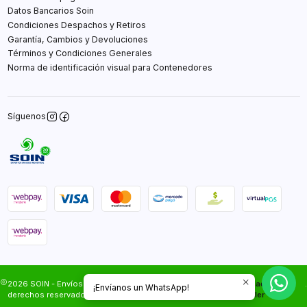
Datos Bancarios Soin
Condiciones Despachos y Retiros
Garantía, Cambios y Devoluciones
Términos y Condiciones Generales
Norma de identificación visual para Contenedores
Síguenos
2026 SOIN - Envíos Gratis en Santiago.Todos los
Desarrollado por
.
¡Envíanos un WhatsApp!
derechos reservados.
Jumpseller