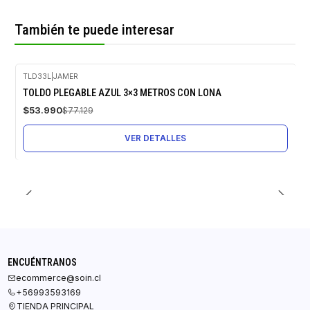
También te puede interesar
TLD33L
|
JAMER
-30%
TOLDO PLEGABLE AZUL 3×3 METROS CON LONA
OFF
$53.990
$77.129
Agotado
VER DETALLES
ENCUÉNTRANOS
ecommerce@soin.cl
+56993593169
TIENDA PRINCIPAL