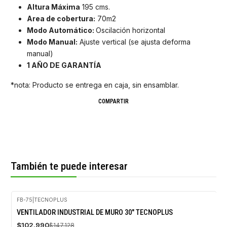
Altura Máxima
195 cms.
Area de cobertura:
70m2
Modo Automático:
Oscilación horizontal
Modo Manual:
Ajuste vertical (se ajusta deforma
manual)
1 AÑO DE GARANTÍA
*nota: Producto se entrega en caja, sin ensamblar.
COMPARTIR
También te puede interesar
FB-75
|
TECNOPLUS
-30%
VENTILADOR INDUSTRIAL DE MURO 30" TECNOPLUS
OFF
$102.990
$147.128