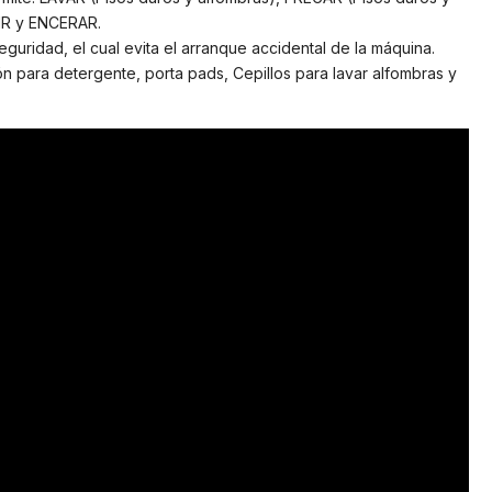
IR y ENCERAR.
eguridad, el cual evita el arranque accidental de la máquina.
ón para detergente, porta pads, Cepillos para lavar alfombras y