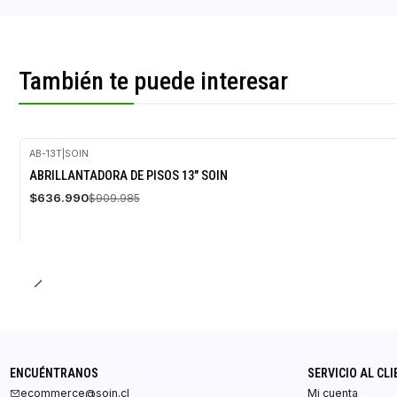
También te puede interesar
AB-13T
|
SOIN
-30%
ABRILLANTADORA DE PISOS 13" SOIN
OFF
$636.990
$909.985
ENCUÉNTRANOS
SERVICIO AL CLI
ecommerce@soin.cl
Mi cuenta