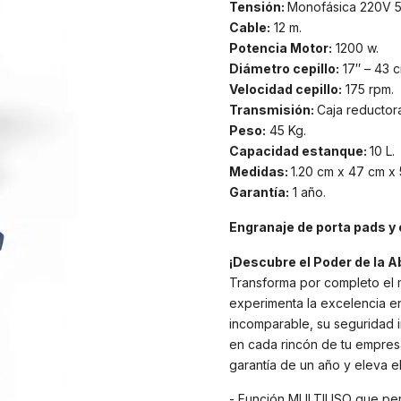
Tensión:
Monofásica 220V 5
Cable:
12 m.
Potencia Motor:
1200 w.
Diámetro cepillo:
17″ – 43 c
Velocidad cepillo:
175 rpm.
Transmisión:
Caja reductora
Peso:
45 Kg.
Capacidad estanque:
10 L.
Medidas:
1.20 cm x 47 cm x 
Garantía:
1 año.
Engranaje de porta pads y 
¡Descubre el Poder de la Ab
Transforma por completo el m
experimenta la excelencia en
incomparable, su seguridad i
en cada rincón de tu empresa
garantía de un año y eleva e
- Función MULTIUSO que perm