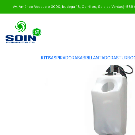
Inicio
EQUIPOS DE ASEO
ABRILLANTADORAS
ABRILLANTADORA DE 
Av. Américo Vespucio 3000, bodega 16, Cerrillos, Sala de Ventas
|
+569 
KITS
ASPIRADORAS
ABRILLANTADORAS
TURBO