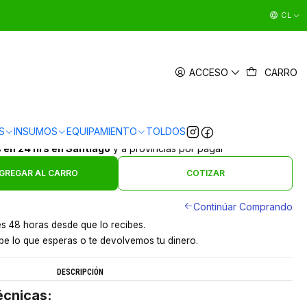
CL
NTADORA DE PISOS 17" SOIN
ACCESO
CARRO
|
en
3 x $184.330 sin interés
5.0
2 reseñas
Ver Medios de Pago
S
INSUMOS
EQUIPAMIENTO
TOLDOS
s en 24 hrs en Santiago
y a provincias por pagar
GREGAR AL CARRO
COTIZAR
Continúar Comprando
s 48 horas desde que lo recibes.
e lo que esperas o te devolvemos tu dinero.
DESCRIPCIÓN
écnicas: