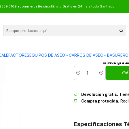
PISOS 17" SOIN
9359 3169
|
ecommerce@soin.cl
|
Envio Gratis en 24hrs a todo Santiago
ABRILLA
CALEFACTORES
EQUIPOS DE ASEO
CARROS DE ASEO
BASURERO
Envíos grati
A
Cantidad
Devolución gratis.
Tiene
Compra protegida.
Recib
Especificaciones T