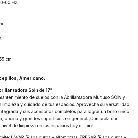
0-60 Hz.
m.
.
55 cm.
cepillos, Americano.
rillantadora Soin de 17"!
antenimiento de suelos con la Abrillantadora Multiuso SOIN y
 limpieza y cuidado de tus espacios. Aprovecha su versatilidad
ntegrada y sus accesorios completos para lograr un brillo único
, oficina y grandes superficies en general. ¡Cómprala con
l nivel de limpieza en tus espacios hoy mismo!
ite: LAVAR (Pisos duros y alfombras), FREGAR (Pisos duros y