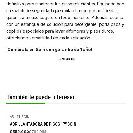
definitiva para mantener tus pisos relucientes. Equipada con
un switch de seguridad que evita el arranque accidental,
garantiza un uso seguro en todo momento. Además, cuenta
con un estanque de solución para detergente, porta pads y
cepillos especiales para lavar alfombras y pisos duros,
ofreciendo versatilidad en cada aplicación.
¡Cómprala en Soin con garantía de 1 año!
COMPARTIR
También te puede interesar
AB-17T
|
SOIN
-30%
ABRILLANTADORA DE PISOS 17" SOIN
OFF
$552.990
$789.985