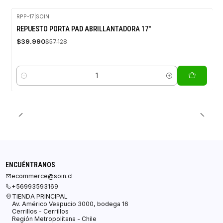
RPP-17
|
SOIN
-30%
REPUESTO PORTA PAD ABRILLANTADORA 17"
OFF
$39.990
$57.128
Cantidad
ENCUÉNTRANOS
ecommerce@soin.cl
+56993593169
TIENDA PRINCIPAL
Av. Américo Vespucio 3000, bodega 16
Cerrillos - Cerrillos
Región Metropolitana - Chile