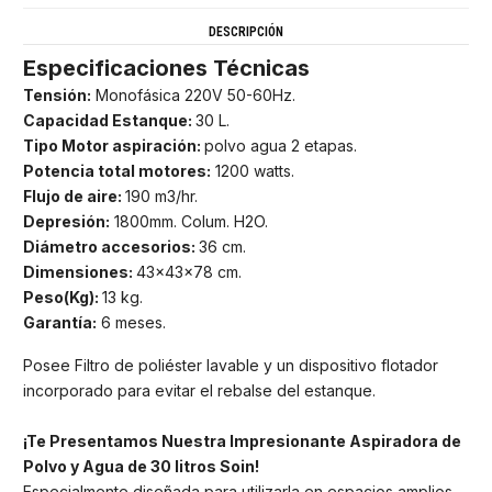
DESCRIPCIÓN
Especificaciones Técnicas
Tensión:
Monofásica 220V 50-60Hz.
Capacidad Estanque:
30 L.
Tipo Motor aspiración:
polvo agua 2 etapas.
Potencia total motores:
1200 watts.
Flujo de aire:
190 m3/hr.
Depresión:
1800mm. Colum. H2O.
Diámetro accesorios:
36 cm.
Dimensiones:
43x43x78 cm.
Peso(Kg):
13 kg.
Garantía:
6 meses.
Posee Filtro de poliéster lavable y un dispositivo flotador
incorporado para evitar el rebalse del estanque.
¡Te Presentamos Nuestra Impresionante Aspiradora de
Polvo y Agua de 30 litros Soin!
Especialmente diseñada para utilizarla en espacios amplios