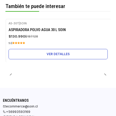
También te puede interesar
AS-30T
|
SOIN
-30%
ASPIRADORA POLVO AGUA 30 L SOIN
OFF
$130.990
$187.128
Agotado
5.0
VER DETALLES
ENCUÉNTRANOS
ecommerce@soin.cl
+56993593169