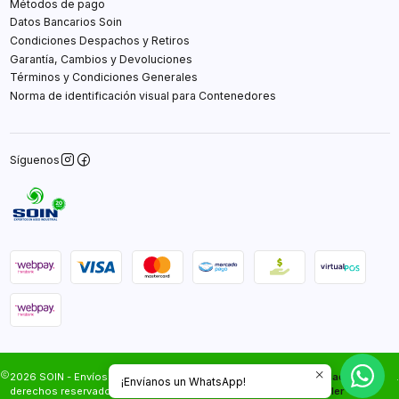
Métodos de pago
Datos Bancarios Soin
Condiciones Despachos y Retiros
Garantía, Cambios y Devoluciones
Términos y Condiciones Generales
Norma de identificación visual para Contenedores
Síguenos
2026 SOIN - Envíos Gratis en Santiago.Todos los
Desarrollado por
.
¡Envíanos un WhatsApp!
derechos reservados.
Jumpseller