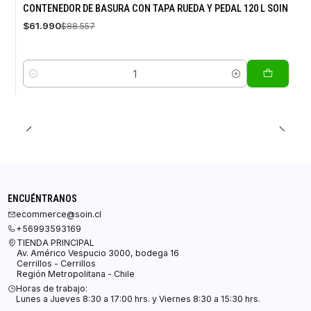
-30%
CONTENEDOR DE BASURA CON TAPA RUEDA Y PEDAL 120 L SOIN
OFF
$61.990
$88.557
Cantidad
ENCUÉNTRANOS
ecommerce@soin.cl
+56993593169
TIENDA PRINCIPAL
Av. Américo Vespucio 3000, bodega 16
Cerrillos - Cerrillos
Región Metropolitana - Chile
Horas de trabajo:
Lunes a Jueves 8:30 a 17:00 hrs. y Viernes 8:30 a 15:30 hrs.