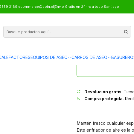
USTRIAL 7,500 M³/H
9359 3169
|
ecommerce@soin.cl
|
Envio Gratis en 24hrs a todo Santiago
ENFRIADOR 
CALEFACTORES
EQUIPOS DE ASEO
CARROS DE ASEO
BASURERO
Envíos grati
Devolución gratis.
Tiene
Compra protegida.
Recib
Mantén fresco cualquier espa
Este enfriador de aire es la 