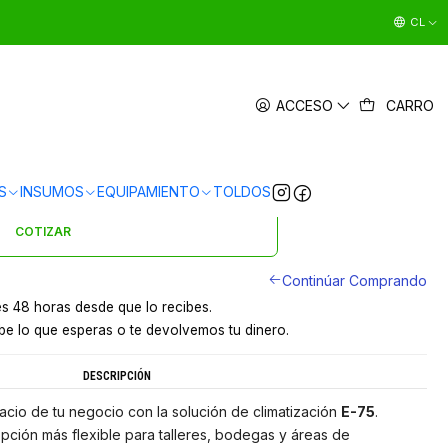
CL
DE AIRE INDUSTRIAL 7,500 M³/H
ACCESO
CARRO
|
en
3 x $190.663 sin interés
Ver Medios de Pago
S
INSUMOS
EQUIPAMIENTO
TOLDOS
s en 24 hrs en Santiago
y a provincias por pagar
COTIZAR
Continúar Comprando
s 48 horas desde que lo recibes.
e lo que esperas o te devolvemos tu dinero.
DESCRIPCIÓN
cio de tu negocio con la solución de climatización
E-75
.
opción más flexible para talleres, bodegas y áreas de