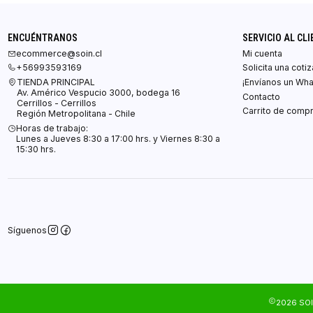
ENCUÉNTRANOS
SERVICIO AL CLI
ecommerce@soin.cl
Mi cuenta
+56993593169
Solicita una coti
TIENDA PRINCIPAL
¡Envíanos un Wh
Av. Américo Vespucio 3000, bodega 16
Contacto
Cerrillos - Cerrillos
Carrito de comp
Región Metropolitana - Chile
Horas de trabajo:
Lunes a Jueves 8:30 a 17:00 hrs. y Viernes 8:30 a
15:30 hrs.
Síguenos
2026 SOI