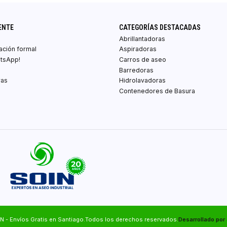
ENTE
CATEGORÍAS DESTACADAS
Abrillantadoras
zación formal
Aspiradoras
atsApp!
Carros de aseo
Barredoras
ras
Hidrolavadoras
Contenedores de Basura
N - Envíos Gratis en Santiago.Todos los derechos reservados.
Desarrollado por