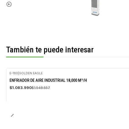
También te puede interesar
E-180
|
GOLDEN EAGLE
-30%
ENFRIADOR DE AIRE INDUSTRIAL 18,000 M³/H
OFF
$1.083.990
$1.548.557
Agotado