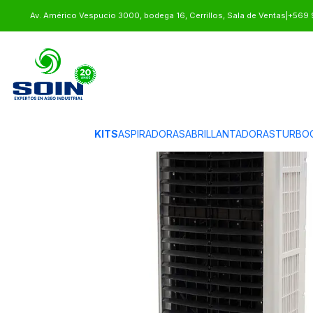
Inicio
CLIMATIZACION
ENFRIADOR DE AIRE
ENFRIADOR DE AIRE IND
Av. Américo Vespucio 3000, bodega 16, Cerrillos, Sala de Ventas
|
+569 
KITS
ASPIRADORAS
ABRILLANTADORAS
TURBO