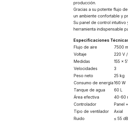
producción.
Gracias a su potente flujo d
un ambiente confortable y pro
Su panel de control intuitivo
herramienta indispensable pa
Especificaciones Técnica
Flujo de aire
7500 m
Voltaje
220 V 
Medidas
155 x 5
Velocidades
3
Peso neto
25 kg
Consumo de energía
160 W
Tanque de agua
60 L
Área efectiva
40-60 
Controlador
Panel +
Tipo de ventilador
Axial
Ruido
≤ 55 d