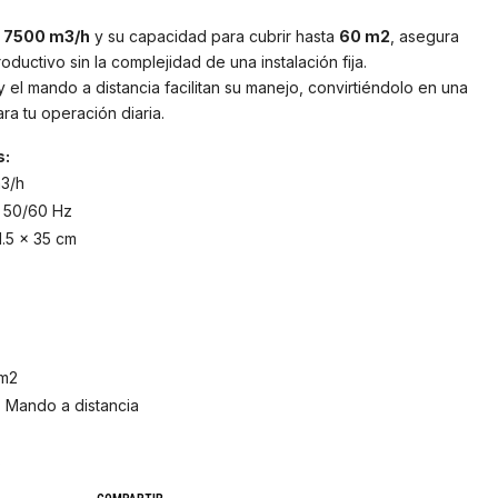
e
7500 m3/h
y su capacidad para cubrir hasta
60 m2
, asegura
ductivo sin la complejidad de una instalación fija.
 y el mando a distancia facilitan su manejo, convirtiéndolo en una
ra tu operación diaria.
s:
3/h
/ 50/60 Hz
1.5 x 35 cm
m2
 Mando a distancia
B