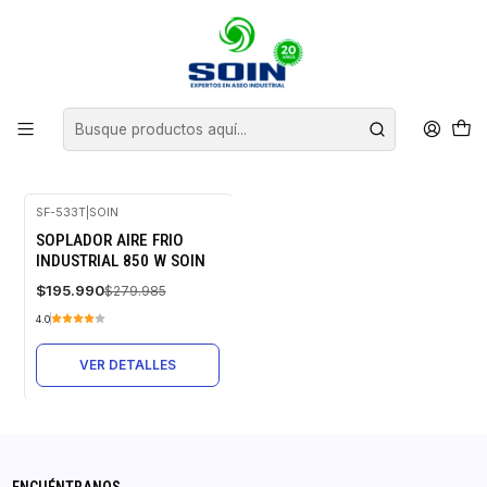
Inicio
EQUIPOS DE ASEO
SOPLADOR DE AIRE
SOPLADOR DE AIRE
FILTROS
SF-533T
|
SOIN
-30%
SOPLADOR AIRE FRIO
OFF
INDUSTRIAL 850 W SOIN
Agotado
$195.990
$279.985
4.0
VER DETALLES