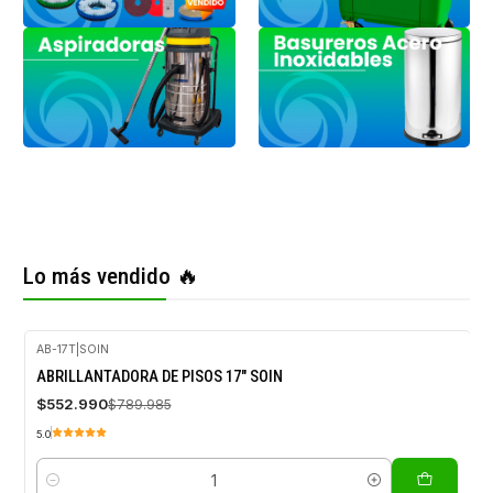
Lo más vendido 🔥
AB-17T
|
SOIN
-30%
ABRILLANTADORA DE PISOS 17" SOIN
OFF
$552.990
$789.985
5.0
Cantidad