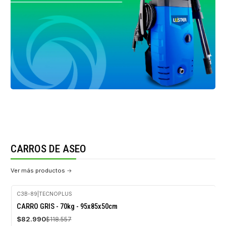
CARROS DE ASEO
Ver más productos
CARROS DE ASEO
VER MÁS PRODUCTOS
C3B-89
|
TECNOPLUS
-30%
CARRO GRIS - 70kg - 95x85x50cm
OFF
$82.990
$118.557