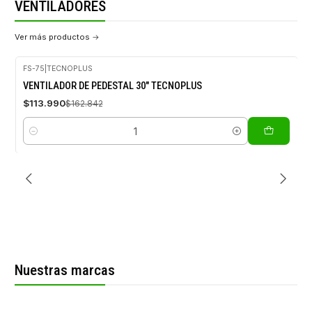
VENTILADORES
Ver más productos
VENTILADORES
VER MÁS PRODUCTOS
FS-75
|
TECNOPLUS
-30%
VENTILADOR DE PEDESTAL 30" TECNOPLUS
OFF
$113.990
$162.842
Cantidad
Nuestras marcas