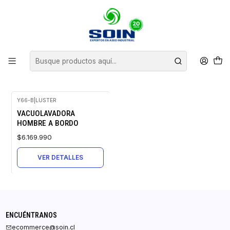
Inicio
EQUIPOS DE ASEO
VACUOLAVADORAS
HOMBRE A BORDO
HOMBRE A BORDO
FILTROS
Y66-B
|
LUSTER
Agotado
VACUOLAVADORA
HOMBRE A BORDO
$6.169.990
VER DETALLES
ENCUÉNTRANOS
ecommerce@soin.cl