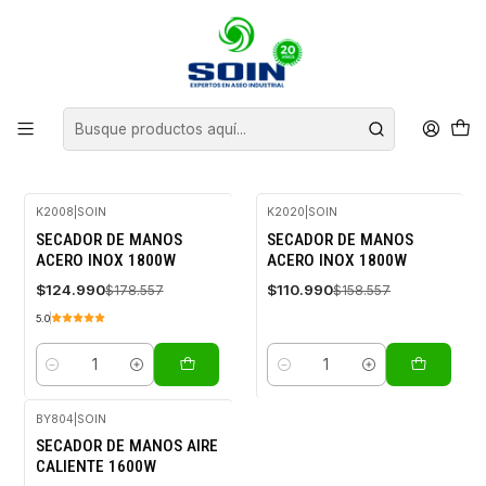
Inicio
EQUIPOS DE ASEO
SECADORES DE MANO
SECADORES DE MANO
FILTROS
K2008
|
SOIN
K2020
|
SOIN
-30%
-30%
SECADOR DE MANOS
SECADOR DE MANOS
OFF
OFF
ACERO INOX 1800W
ACERO INOX 1800W
$124.990
$110.990
$178.557
$158.557
5.0
Cantidad
Cantidad
BY804
|
SOIN
-30%
SECADOR DE MANOS AIRE
OFF
CALIENTE 1600W
Agotado