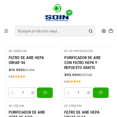
Inicio
CLIMATIZACION
PURIFICADORES DE AIRE
PURIFICADORES DE AIRE
FILTROS
AF-06R
|
SOIN
AF-06-PROMO
|
SOIN
-30%
-30%
FILTRO DE AIRE HEPA
PURIFICADOR DE AIRE
OFF
OFF
URHAF-06
CON FILTRO HEPA Y
REPUESTO GRATIS
$14.990
$21.414
$95.990
$137.128
5.0
5.0
Cantidad
Cantidad
AF-13
|
SOIN
AF-13R
|
SOIN
-30%
-30%
PURIFICADOR DE AIRE
FILTRO DE AIRE HEPA
OFF
OFF