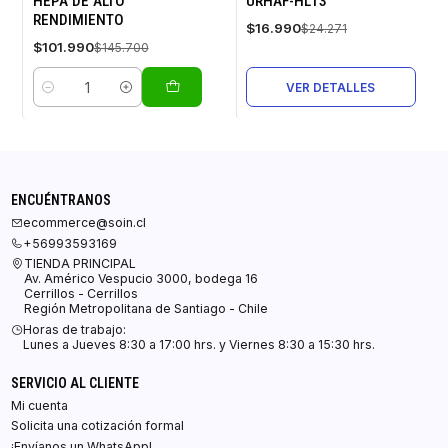
HEPA DE ALTO
URHAF-HL13
Agotado
RENDIMIENTO
$16.990
$24.271
$101.990
$145.700
VER DETALLES
Cantidad
ENCUÉNTRANOS
ecommerce@soin.cl
+56993593169
TIENDA PRINCIPAL
Av. Américo Vespucio 3000, bodega 16
Cerrillos - Cerrillos
Región Metropolitana de Santiago - Chile
Horas de trabajo:
Lunes a Jueves 8:30 a 17:00 hrs. y Viernes 8:30 a 15:30 hrs.
SERVICIO AL CLIENTE
Mi cuenta
Solicita una cotización formal
¡Envíanos un WhatsApp!