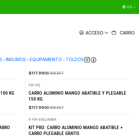
ES
ACCESO
CARRO
FH-150
|
JAMER
S
INSUMOS
EQUIPAMIENTO
TOLDOS
-30%
CARRO DE ALUMINIO PLEGABLE 150 KG
OFF
$117.990
$168.557
FW-90
|
-30%
100 KG
CARRO ALUMINIO MANGO ABATIBLE Y PLEGABLE
OFF
150 KG.
$117.990
$168.557
K-FW-90E
|
JAMER
CARRO
KIT PRO: CARRO ALUMINIO MANGO ABATIBLE +
CARRO PLEGABLE GRATIS