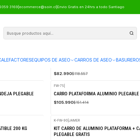
9359 3169
|
ecommerce@soin.cl
|
Envio Gratis en 24hrs a todo Santiago
FH-125
|
JAMER
ALEFACTORES
EQUIPOS DE ASEO
CARROS DE ASEO
BASURERO
-30%
E 90 KG
CARRO DE ALUMINIO PLEGABLE 125 KG
OFF
$82.990
$118.557
FW-75
|
-30%
NDEJA PLEGABLE
CARRO PLATAFORMA ALUMINIO PLEGABLE 
OFF
$105.990
$151.414
K-FW-90
|
JAMER
TIBLE 200 KG
KIT CARRO DE ALUMINIO PLATAFORMA + 
PLEGABLE GRATIS