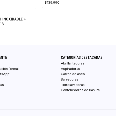
$139.990
O INOXIDABLE +
IS
ENTE
CATEGORÍAS DESTACADAS
Abrillantadoras
zación formal
Aspiradoras
atsApp!
Carros de aseo
Barredoras
ras
Hidrolavadoras
Contenedores de Basura