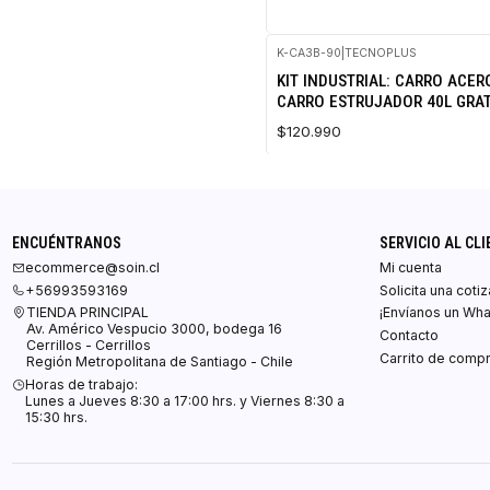
K-CA3B-90
|
TECNOPLUS
KIT INDUSTRIAL: CARRO ACER
CARRO ESTRUJADOR 40L GRAT
$120.990
ENCUÉNTRANOS
SERVICIO AL CLI
ecommerce@soin.cl
Mi cuenta
+56993593169
Solicita una coti
TIENDA PRINCIPAL
¡Envíanos un Wh
Av. Américo Vespucio 3000, bodega 16
Contacto
Cerrillos - Cerrillos
Carrito de comp
Región Metropolitana de Santiago - Chile
Horas de trabajo:
Lunes a Jueves 8:30 a 17:00 hrs. y Viernes 8:30 a
15:30 hrs.