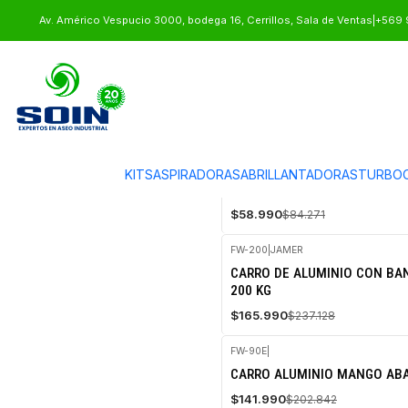
Inicio
EQUIPAMIENTO
CARROS MANUALES
Av. Américo Vespucio 3000, bodega 16, Cerrillos, Sala de Ventas
|
+569 
CARROS MANUALES
FH-90
|
JAMER
KITS
ASPIRADORAS
ABRILLANTADORAS
TURBOC
-30%
CARRO DE ALUMINIO PLEGABL
OFF
$58.990
$84.271
FW-200
|
JAMER
-30%
CARRO DE ALUMINIO CON BA
OFF
200 KG
$165.990
$237.128
FW-90E
|
-30%
CARRO ALUMINIO MANGO ABA
OFF
$141.990
$202.842