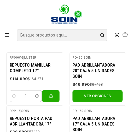
Inicio
INSUMOS DE ASEO
PADS Y CEPILLOS ABRILLANTADORAS
PADS Y CEPILLOS ABRILLANTADORAS
FILTROS
RP00016
|
LUSTER
PD-20
|
SOIN
-30%
-30%
REPUESTO MANILLAR
PAD ABRILLANTADORA
OFF
OFF
COMPLETO 17"
20" CAJA 5 UNIDADES
SOIN
$114.990
$164.271
$46.990
$67.128
VER OPCIONES
Cantidad
RPP-17
|
SOIN
PD-17R
|
SOIN
-30%
-30%
REPUESTO PORTA PAD
PAD ABRILLANTADORA
OFF
OFF
ABRILLANTADORA 17"
17" CAJA 5 UNIDADES
SOIN
$39.990
$57.128