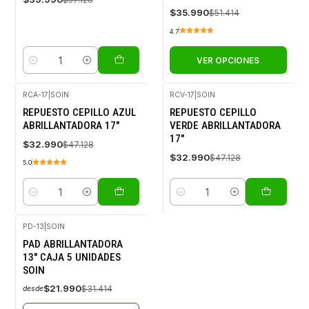
$35.990
$51.414
4.7
VER OPCIONES
Cantidad
RCA-17
|
SOIN
RCV-17
|
SOIN
-30%
-30%
REPUESTO CEPILLO AZUL
REPUESTO CEPILLO
OFF
OFF
ABRILLANTADORA 17"
VERDE ABRILLANTADORA
17"
$32.990
$47.128
$32.990
$47.128
5.0
Cantidad
Cantidad
PD-13
|
SOIN
-30%
PAD ABRILLANTADORA
OFF
13" CAJA 5 UNIDADES
Agotado
SOIN
$21.990
$31.414
desde