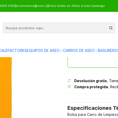
TOR AMARILLA AF-170
9359 3169
|
ecommerce@soin.cl
|
Envio Gratis en 24hrs a todo Santiago
REPUESTO B
CALEFACTORES
EQUIPOS DE ASEO
CARROS DE ASEO
BASURERO
Envíos grati
Devolución gratis.
Tiene
Compra protegida.
Recib
Especificaciones T
Bolsa para Carro de Limpiez