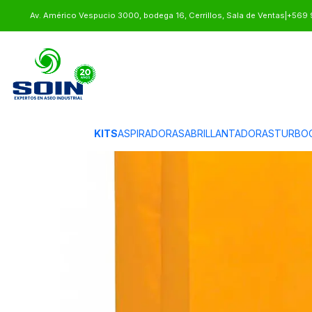
Inicio
INSUMOS DE ASEO
OTROS INSUMOS
REPUESTO BOLSA JANI
Av. Américo Vespucio 3000, bodega 16, Cerrillos, Sala de Ventas
|
+569 
KITS
ASPIRADORAS
ABRILLANTADORAS
TURBO