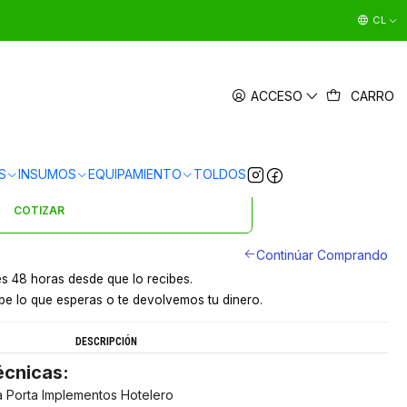
CL
OLSA JANITOR AMARILLA AF-170
ACCESO
CARRO
|
en
3 x $4.997 sin interés
Ver Medios de Pago
S
INSUMOS
EQUIPAMIENTO
TOLDOS
s en 24 hrs en Santiago
y a provincias por pagar
COTIZAR
Continúar Comprando
s 48 horas desde que lo recibes.
e lo que esperas o te devolvemos tu dinero.
DESCRIPCIÓN
écnicas:
a Porta Implementos Hotelero