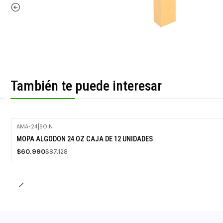
También te puede interesar
AMA-24
|
SOIN
-30%
MOPA ALGODON 24 OZ CAJA DE 12 UNIDADES
OFF
$60.990
$87.128