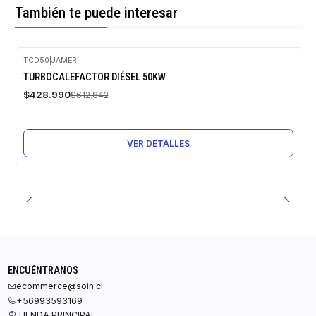
También te puede interesar
TCD50
|
JAMER
-30%
TURBOCALEFACTOR DIÉSEL 50KW
OFF
$428.990
$612.842
Agotado
VER DETALLES
ENCUÉNTRANOS
ecommerce@soin.cl
+56993593169
TIENDA PRINCIPAL