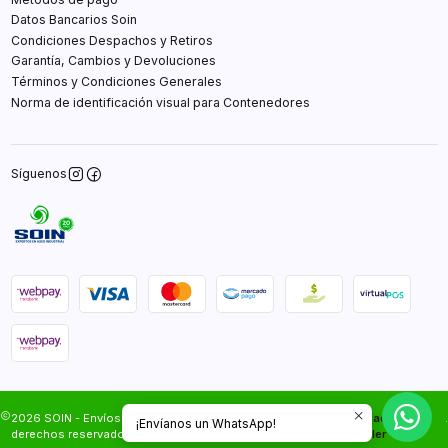
Datos Bancarios Soin
Condiciones Despachos y Retiros
Garantía, Cambios y Devoluciones
Términos y Condiciones Generales
Norma de identificación visual para Contenedores
Síguenos
2026 SOIN - Envíos Gratis en Santiago.Todos los
Desarrollado por
.
¡Envíanos un WhatsApp!
derechos reservados.
Jumpseller