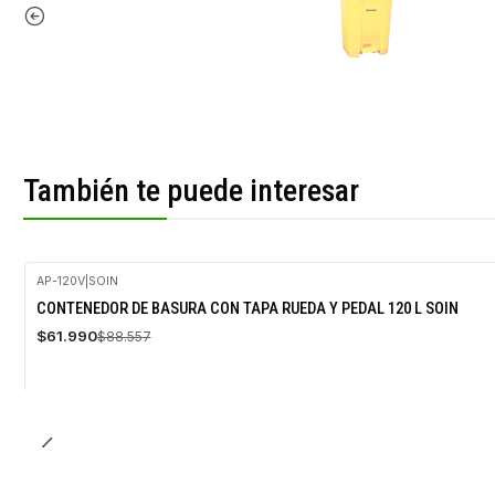
También te puede interesar
AP-120V
|
SOIN
-30%
CONTENEDOR DE BASURA CON TAPA RUEDA Y PEDAL 120 L SOIN
OFF
$61.990
$88.557