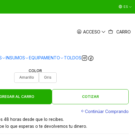
ES
PLÁSTICO CON PEDAL 50 L SOIN
ACCESO
CARRO
|
en
3 x $6.663 sin interés
Ver Medios de Pago
S
INSUMOS
EQUIPAMIENTO
TOLDOS
s en 24 hrs en Santiago
y a provincias por pagar
COLOR
Amarillo
Gris
GREGAR AL CARRO
COTIZAR
Continúar Comprando
s 48 horas desde que lo recibes.
e lo que esperas o te devolvemos tu dinero.