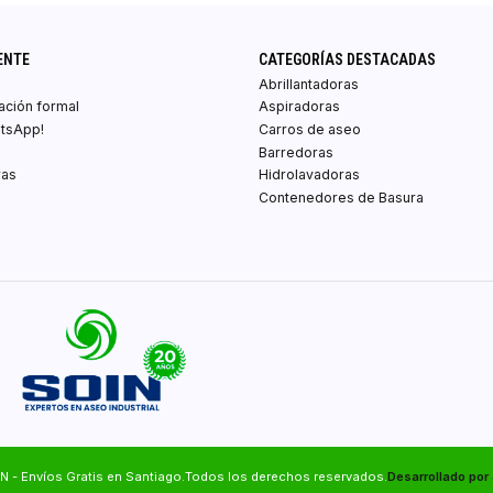
ENTE
CATEGORÍAS DESTACADAS
Abrillantadoras
zación formal
Aspiradoras
atsApp!
Carros de aseo
Barredoras
ras
Hidrolavadoras
Contenedores de Basura
N - Envíos Gratis en Santiago.Todos los derechos reservados.
Desarrollado por