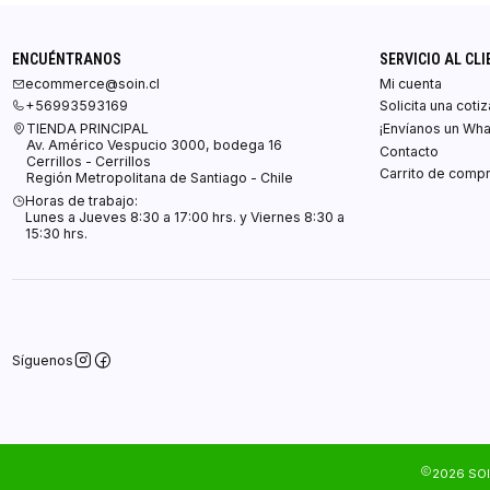
ENCUÉNTRANOS
SERVICIO AL CLI
ecommerce@soin.cl
Mi cuenta
+56993593169
Solicita una coti
TIENDA PRINCIPAL
¡Envíanos un Wh
Av. Américo Vespucio 3000, bodega 16
Contacto
Cerrillos - Cerrillos
Carrito de comp
Región Metropolitana de Santiago - Chile
Horas de trabajo:
Lunes a Jueves 8:30 a 17:00 hrs. y Viernes 8:30 a
15:30 hrs.
Síguenos
2026 SOI