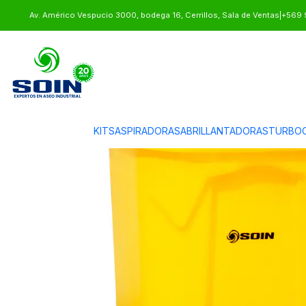
Inicio
BASUREROS
CONTENEDORES DE BASURA
BASURERO PLÁSTI
Av. Américo Vespucio 3000, bodega 16, Cerrillos, Sala de Ventas
|
+569 
KITS
ASPIRADORAS
ABRILLANTADORAS
TURBOC