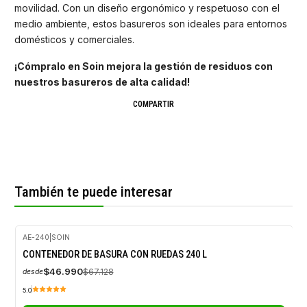
movilidad. Con un diseño ergonómico y respetuoso con el
medio ambiente, estos basureros son ideales para entornos
domésticos y comerciales.
¡Cómpralo en Soin mejora la gestión de residuos con
nuestros basureros de alta calidad!
COMPARTIR
También te puede interesar
AE-240
|
SOIN
-30%
CONTENEDOR DE BASURA CON RUEDAS 240 L
OFF
$46.990
$67.128
desde
5.0