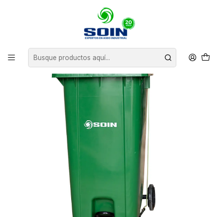
Inicio
BASUREROS
CONTENEDORES DE BASURA
BASURERO CON TAPA RUEDA Y PEDAL 240 L SOIN