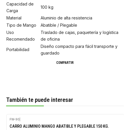
Capacidad de
100 kg
Carga
Material
Aluminio de alta resistencia
Tipo de Mango
Abatible / Plegable
Uso
Traslado de cajas, paquetería y logística
Recomendado
de oficina
Diseño compacto para fácil transporte y
Portabilidad
guardado
COMPARTIR
También te puede interesar
FW-90
|
-30%
CARRO ALUMINIO MANGO ABATIBLE Y PLEGABLE 150 KG.
OFF