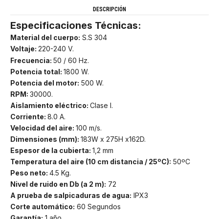
DESCRIPCIÓN
Especificaciones Técnicas:
Material del cuerpo:
S.S 304
Voltaje:
220-240 V.
Frecuencia:
50 / 60 Hz.
Potencia total:
1800 W.
Potencia del motor:
500 W.
RPM:
30000.
Aislamiento eléctrico:
Clase I.
Corriente:
8.0 A.
Velocidad del aire:
100 m/s.
Dimensiones (mm):
183W x 275H x162D.
Espesor de la cubierta:
1,2 mm
Temperatura del aire (10 cm distancia / 25ºC):
50ºC
Peso neto:
4.5 Kg.
Nivel de ruido en Db (a 2 m):
72
A prueba de salpicaduras de agua:
IPX3
Corte automático:
60 Segundos
Garantía:
1 año.