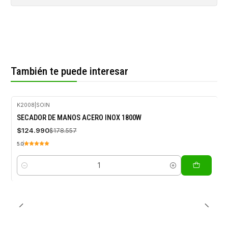
También te puede interesar
K2008
|
SOIN
-30%
SECADOR DE MANOS ACERO INOX 1800W
OFF
$124.990
$178.557
5.0
Cantidad