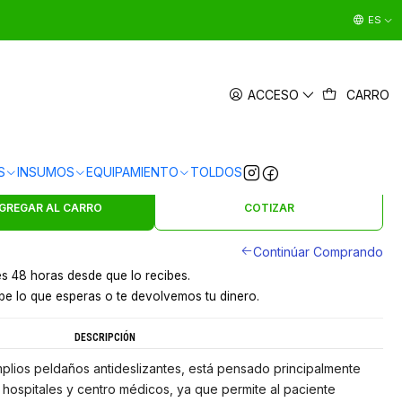
ES
RA ESCABEL CLINICO 2 PELDAÑOS
ACCESO
CARRO
|
en
3 x $9.997 sin interés
Ver Medios de Pago
S
INSUMOS
EQUIPAMIENTO
TOLDOS
s en 24 hrs en Santiago
y a provincias por pagar
GREGAR AL CARRO
COTIZAR
Continúar Comprando
s 48 horas desde que lo recibes.
e lo que esperas o te devolvemos tu dinero.
DESCRIPCIÓN
mplios peldaños antideslizantes, está pensado principalmente
s, hospitales y centro médicos, ya que permite al paciente