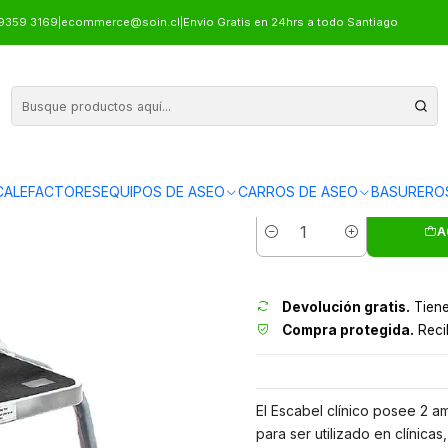
CO 2 PELDAÑOS
9359 3169
|
ecommerce@soin.cl
|
Envio Gratis en 24hrs a todo Santiago
PISO ESCALE
ALEFACTORES
EQUIPOS DE ASEO
CARROS DE ASEO
BASURERO
Envíos grati
A
Cantidad
Devolución gratis.
Tiene
Compra protegida.
Recib
El Escabel clínico posee 2 a
para ser utilizado en clínica