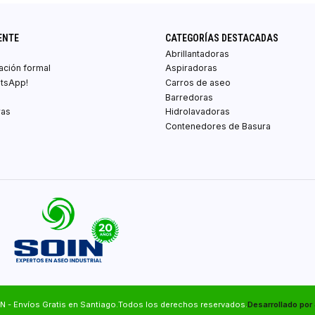
ENTE
CATEGORÍAS DESTACADAS
Abrillantadoras
zación formal
Aspiradoras
atsApp!
Carros de aseo
Barredoras
ras
Hidrolavadoras
Contenedores de Basura
N - Envíos Gratis en Santiago.Todos los derechos reservados.
Desarrollado por