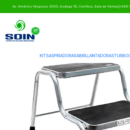
Inicio
EQUIPAMIENTO
ESCALERAS
PISO ESCALERA ESCABEL CLINI
Av. Américo Vespucio 3000, bodega 16, Cerrillos, Sala de Ventas
|
+569 
KITS
ASPIRADORAS
ABRILLANTADORAS
TURBOC