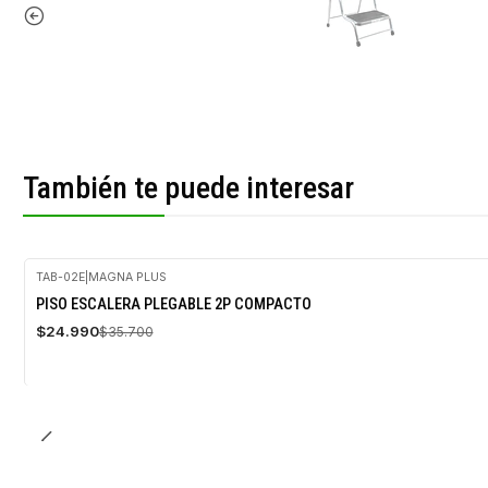
También te puede interesar
TAB-02E
|
MAGNA PLUS
-30%
PISO ESCALERA PLEGABLE 2P COMPACTO
OFF
$24.990
$35.700