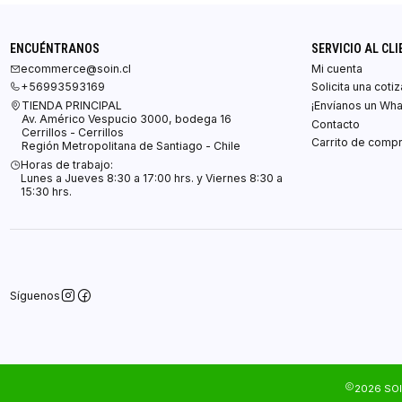
ENCUÉNTRANOS
SERVICIO AL CLI
ecommerce@soin.cl
Mi cuenta
+56993593169
Solicita una coti
TIENDA PRINCIPAL
¡Envíanos un Wh
Av. Américo Vespucio 3000, bodega 16
Contacto
Cerrillos - Cerrillos
Carrito de comp
Región Metropolitana de Santiago - Chile
Horas de trabajo:
Lunes a Jueves 8:30 a 17:00 hrs. y Viernes 8:30 a
15:30 hrs.
Síguenos
2026 SOI