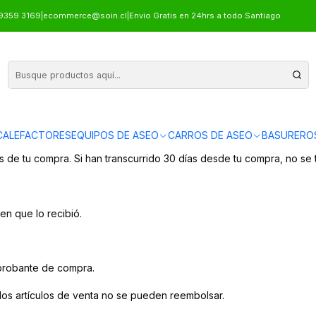
9359 3169
|
ecommerce@soin.cl
|
Envio Gratis en 24hrs a todo Santiago
ALEFACTORES
EQUIPOS DE ASEO
CARROS DE ASEO
BASURERO
de tu compra. Si han transcurrido 30 días desde tu compra, no se 
en que lo recibió.
probante de compra.
 los artículos de venta no se pueden reembolsar.