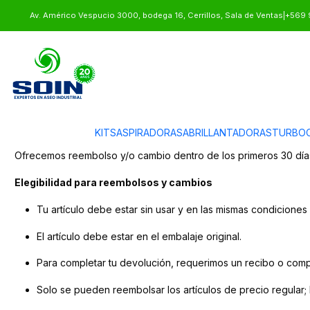
Inicio
Política de reembolso
Av. Américo Vespucio 3000, bodega 16, Cerrillos, Sala de Ventas
|
+569 
Política de reembolso
¡Gracias por comprar en soin!
KITS
ASPIRADORAS
ABRILLANTADORAS
TURBOC
Ofrecemos reembolso y/o cambio dentro de los primeros 30 días 
Elegibilidad para reembolsos y cambios
Tu artículo debe estar sin usar y en las mismas condiciones 
El artículo debe estar en el embalaje original.
Para completar tu devolución, requerimos un recibo o com
Solo se pueden reembolsar los artículos de precio regular;