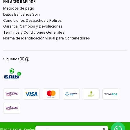
ENLACES RÁPIDOS
Métodos de pago
Datos Bancarios Soin
Condiciones Despachos y Retiros
Garantía, Cambios y Devoluciones
Términos y Condiciones Generales
Norma de identificación visual para Contenedores
Síguenos
2026 SOIN - Envíos Gratis en Santiago.Todos los
Desarrollado por
.