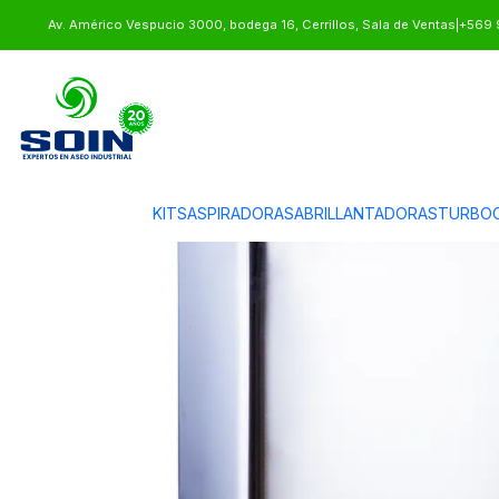
Inicio
BASUREROS
BASUREROS DE ACERO
BASURERO ACERO INOXI
Av. Américo Vespucio 3000, bodega 16, Cerrillos, Sala de Ventas
|
+569 
KITS
ASPIRADORAS
ABRILLANTADORAS
TURBOC