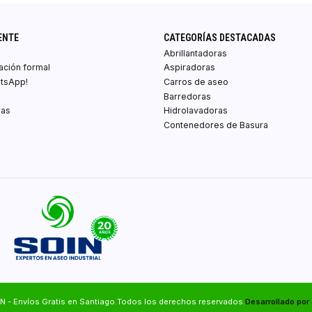
ENTE
CATEGORÍAS DESTACADAS
Abrillantadoras
zación formal
Aspiradoras
atsApp!
Carros de aseo
Barredoras
ras
Hidrolavadoras
Contenedores de Basura
N - Envíos Gratis en Santiago.Todos los derechos reservados.
Desarrollado por