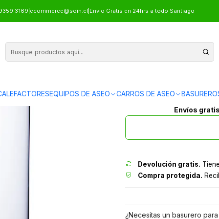
DABLE CIERRE SUAVE DUO 30 L X2 SOIN
9359 3169
|
ecommerce@soin.cl
|
Envio Gratis en 24hrs a todo Santiago
BASURERO ACER
ALEFACTORES
EQUIPOS DE ASEO
CARROS DE ASEO
BASURERO
Envíos grati
Devolución gratis.
Tiene
Compra protegida.
Recib
¿Necesitas un basurero para 