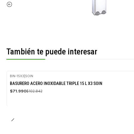
También te puede interesar
BIN-15X3
|
SOIN
-30%
BASURERO ACERO INOXIDABLE TRIPLE 15 L X3 SOIN
OFF
$71.990
$102.842