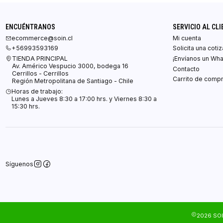
ENCUÉNTRANOS
SERVICIO AL CLI
ecommerce@soin.cl
Mi cuenta
+56993593169
Solicita una coti
TIENDA PRINCIPAL
¡Envíanos un Wh
Av. Américo Vespucio 3000, bodega 16
Contacto
Cerrillos - Cerrillos
Carrito de comp
Región Metropolitana de Santiago - Chile
Horas de trabajo:
Lunes a Jueves 8:30 a 17:00 hrs. y Viernes 8:30 a
15:30 hrs.
Síguenos
2026 SOI