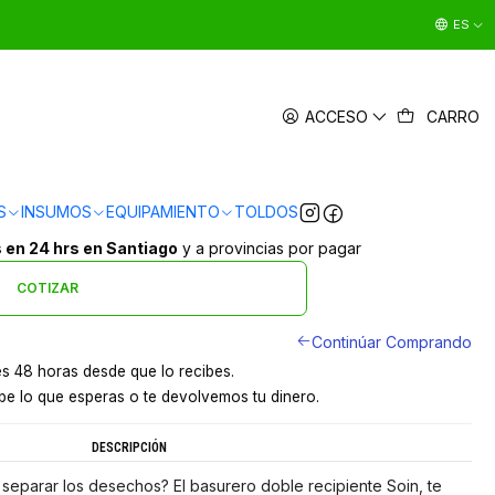
ES
O INOXIDABLE CIERRE SUAVE DUO 30
ACCESO
CARRO
L X2 SOIN
|
en
3 x $28.663 sin interés
S
INSUMOS
EQUIPAMIENTO
TOLDOS
Ver Medios de Pago
s en 24 hrs en Santiago
y a provincias por pagar
COTIZAR
Continúar Comprando
s 48 horas desde que lo recibes.
e lo que esperas o te devolvemos tu dinero.
DESCRIPCIÓN
separar los desechos? El basurero doble recipiente Soin, te