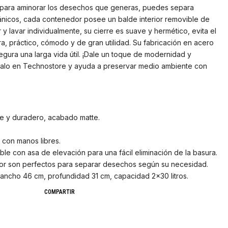
os para aminorar los desechos que generas, puedes separa
nicos, cada contenedor posee un balde interior removible de
 y lavar individualmente, su cierre es suave y hermético, evita el
ra, práctico, cómodo y de gran utilidad. Su fabricación en acero
egura una larga vida útil. ¡Dale un toque de modernidad y
mpralo en Technostore y ayuda a preservar medio ambiente con
nte y duradero, acabado matte.
 con manos libres.
ble con asa de elevación para una fácil eliminación de la basura.
rior son perfectos para separar desechos según su necesidad.
, ancho 46 cm, profundidad 31 cm, capacidad 2×30 litros.
COMPARTIR